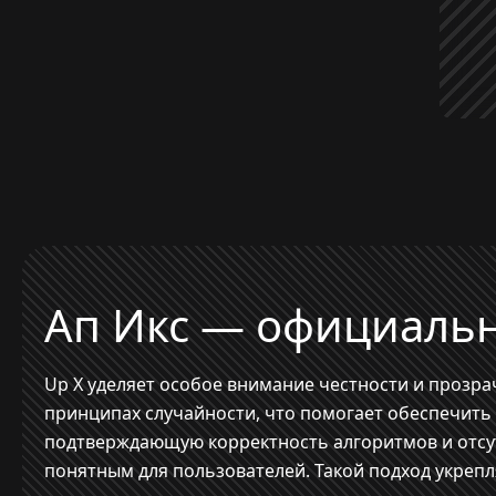
Ап Икс — официальн
Up X уделяет особое внимание честности и прозра
принципах случайности, что помогает обеспечить 
подтверждающую корректность алгоритмов и отсут
понятным для пользователей. Такой подход укрепл