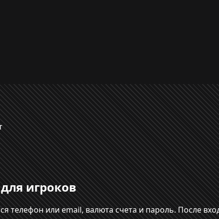
т
 для игроков
 телефон или email, валюта счета и пароль. После входа