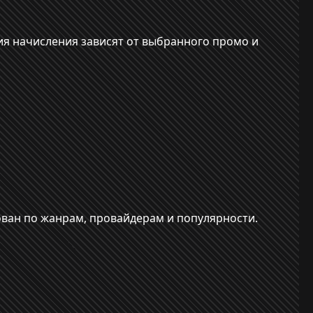
ия начисления зависят от выбранного промо и
рован по жанрам, провайдерам и популярности.