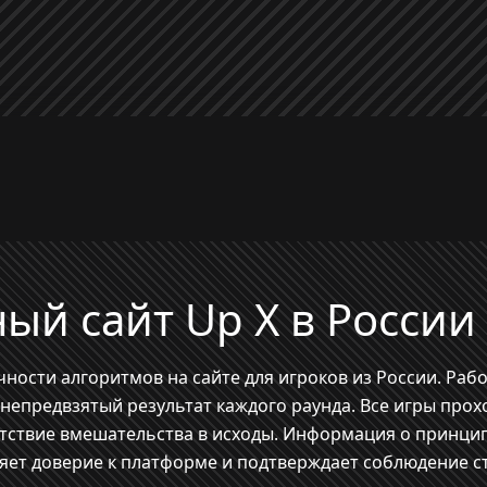
ый сайт Up X в России
чности алгоритмов на сайте для игроков из России. Ра
непредвзятый результат каждого раунда. Все игры про
ствие вмешательства в исходы. Информация о принцип
яет доверие к платформе и подтверждает соблюдение с