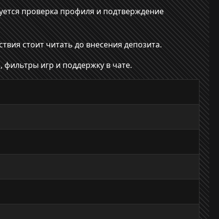
уется проверка профиля и подтверждение
твия стоит читать до внесения депозита.
 фильтры игр и поддержку в чате.