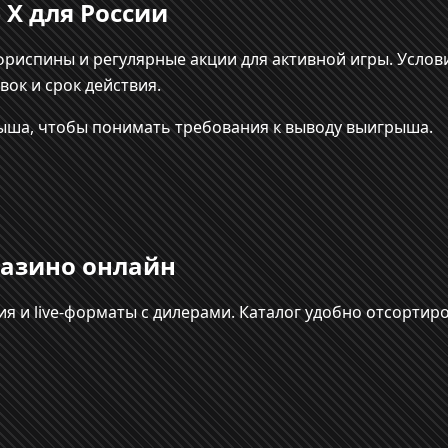
 X для России
риспины и регулярные акции для активной игры. Услов
ок и срок действия.
ыша, чтобы понимать требования к выводу выигрыша.
казино онлайн
ия и live-форматы с дилерами. Каталог удобно отсорти