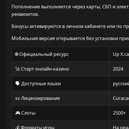
Пополнение выполняется через карты, СБП и элек
реквизитов.
Бонусы активируются в личном кабинете или по пр
Мобильная версия открывается без установки прил
🌐 Официальный ресурс
Up X.ca
🚀 Старт онлайн-казино
2024
🗣️ Доступные языки
русски
📜 Лицензирование
Curaca
🎮 Слоты
2500+
💰 Форматы игры
На реа